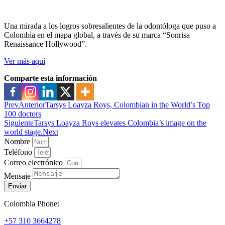
Una mirada a los logros sobresalientes de la odontóloga que puso a
Colombia en el mapa global, a través de su marca “Sonrisa
Renaissance Hollywood”.
Ver más aquí
Comparte esta información
Prev
Anterior
Tarsys Loayza Roys, Colombian in the World’s Top
100 doctors
Siguiente
Tarsys Loayza Roys elevates Colombia’s image on the
world stage.
Next
Nombre
Teléfono
Correo electrónico
Mensaje
Enviar
Colombia Phone:
+57 310 3664278