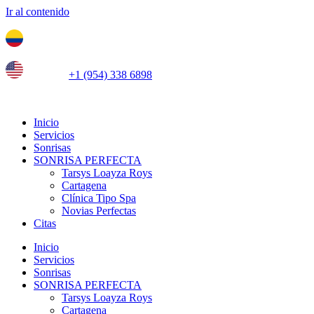
Ir al contenido
Tel. colombia
+57 3103664278
us phone
+1 (954) 338 6898
Inicio
Servicios
Sonrisas
SONRISA PERFECTA
Tarsys Loayza Roys
Cartagena
Clínica Tipo Spa
Novias Perfectas
Citas
Inicio
Servicios
Sonrisas
SONRISA PERFECTA
Tarsys Loayza Roys
Cartagena