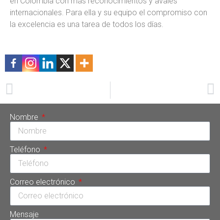
en Colombia con más reconocimientos y avales
internacionales. Para ella y su equipo el compromiso con
la excelencia es una tarea de todos los días.
Comparte esta información
ANTERIOR
SIGUIENTE
Know the 6 benefits of botulinum toxin
Dr. Tarsys Loayza Roys: Member of the American Dental Association
Nombre
Teléfono
Correo electrónico
Mensaje