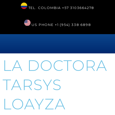
TEL. COLOMBIA
+57 3103664278
US PHONE
+1 (954) 338 6898
LA DOCTORA
TARSYS
LOAYZA