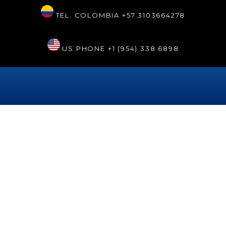
TEL. COLOMBIA
+57 3103664278
US PHONE
+1 (954) 338 6898
Etiqueta:
veneerscolombia
En Sonrisa Perfecta Dental
nos refrescamos
En Sonrisa Perfecta Dental comenzamos el 2024 con todas
y por eso anunciamos que ya hemos refrescado nuestro
sitio web. La nueva página cuenta con una portada más
dinámica en la que sin necesidad de navegar mucho, podrás