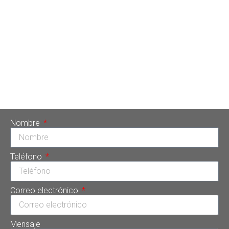
La Navidad es sinónimo de fiestas, reencuentros, reuniones
familiares y entre compañeros de trabajo. Todo eso es
sinónimo de abundantes comidas y postres generosos
plagados de dulces. La doctora Tarsys Loayza Roys
recomienda que a la par de las celebraciones, hay que saber
cómo cuidar los dientes en Navidad.La directora general de
Sonrisa Perfecta Dental, […]
Nombre
Teléfono
Correo electrónico
Mensaje