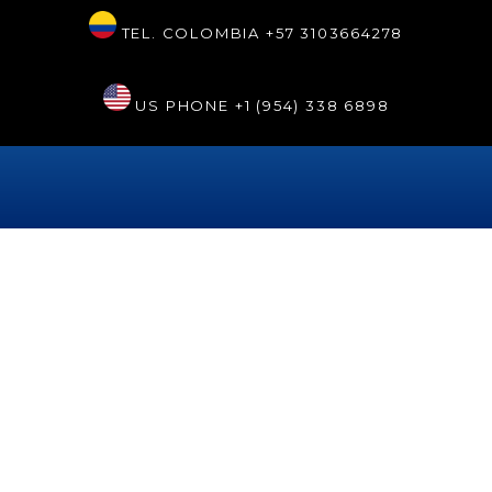
TEL. COLOMBIA
+57 3103664278
US PHONE
+1 (954) 338 6898
Etiqueta:
sonrisarenaissancehollywood
La odontología robótica en
Sonrisa Renaissance
Hollywood®
La odontología robótica es un recurso de la tecnología
moderna que está disponible en la clínica Sonrisa Perfecta