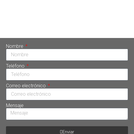
Dental, ubicada en Cartagena de Indias, Colombia. Para la
doctora Tarsys Loayza Roys este recurso de última
generación representa el futuro de la odontología por sus
múltiples beneficios para el paciente. Por eso es una de las
[…]
Nombre
Teléfono
Correo electrónico
Mensaje
Enviar