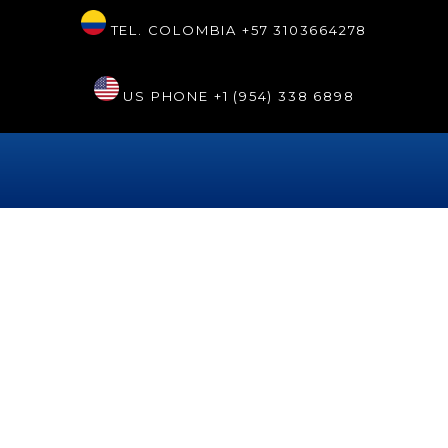
TEL. COLOMBIA
+57 3103664278
US PHONE
+1 (954) 338 6898
Etiqueta:
odontologiarobotica
La odontología robótica en
Sonrisa Renaissance
Hollywood®
La odontología robótica es un recurso de la tecnología
moderna que está disponible en la clínica Sonrisa Perfecta