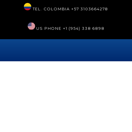
TEL. COLOMBIA
+57 3103664278
US PHONE
+1 (954) 338 6898
Etiqueta:
FindHealthClinics
Ahora puedes buscar a
Sonrisa Perfecta Dental en
FindHealthClinics
La doctora Tarsys Loayza Roys anunció que la prestigiosa
clínica tipo spa Sonrisa Perfecta Dental ya se encuentra en la