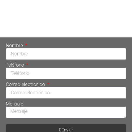
plataforma de servicios médicos FindHealthClinics. Conectar
con los pacientes a través de este directorio forma parte de
las iniciativas de crecimiento que desarrolla este centro
odontológico y estético altamente especializado. Cuando
los pacientes buscan los […]
Nombre
Teléfono
Correo electrónico
Mensaje
Enviar