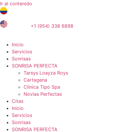
Ir al contenido
Tel. colombia
+57 3103664278
us phone
+1 (954) 338 6898
Inicio
Servicios
Sonrisas
SONRISA PERFECTA
Tarsys Loayza Roys
Cartagena
Clínica Tipo Spa
Novias Perfectas
Citas
Inicio
Servicios
Sonrisas
SONRISA PERFECTA