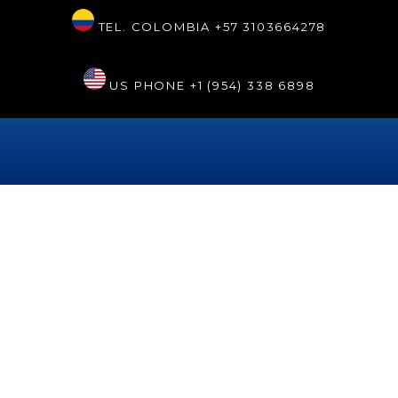
TEL. COLOMBIA
+57 3103664278
US PHONE
+1 (954) 338 6898
Día:
14 de noviembre de 2023
Advantages of going to the
best dentist in Cartagena
Dr. Tarsys Loayza Roys is considered the best dentist in
Cartagena. Her Sonrisa Perfecta Dental clinic is classified as
the first Spa type in Latin America and has the most
advanced dentistry and aesthetic equipment. This is